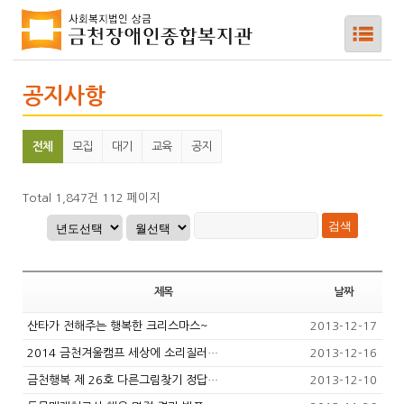
공지사항
전체
모집
대기
교육
공지
하위메뉴
하위메뉴
Total 1,847건
112 페이지
하위메뉴
하위메뉴
제목
날짜
산타가 전해주는 행복한 크리스마스~
2013-12-17
하위메뉴
2014 금천겨울캠프 세상에 소리질러…
2013-12-16
금천행복 제 26호 다른그림찾기 정답…
2013-12-10