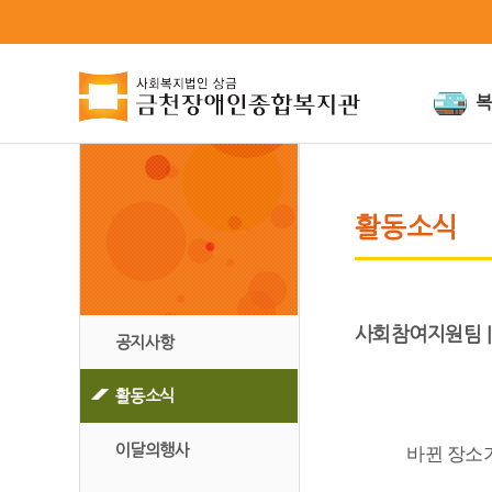
복
인사말
미션과비
활동소식
연혁
인권경영
조직도
위원회
사회참여지원팀 |
공지사항
시설안내
오시는 길
활동소식
이달의행사
바뀐 장소가