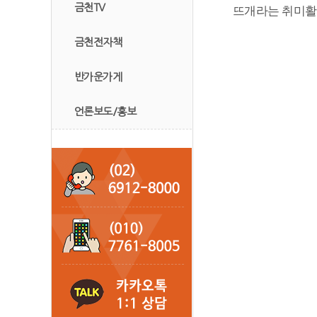
금천TV
뜨개라는 취미활동
금천전자책
반가운가게
언론보도/홍보