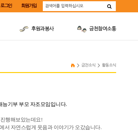
로그인
회원가입
후원과봉사
금천참여소통
후원안내
금천장애인취업지원사업
후원신청
장애인식개선교육
자원봉사안내
계약정보공개
금천소식
활동소식
자원봉사신청
인재채용
따뜻한후원·봉사소식
 재능기부 부모 자조모임입니다.
 진행해보았는데요!
 속에서 자연스럽게 웃음과 이야기가 오갔습니다.