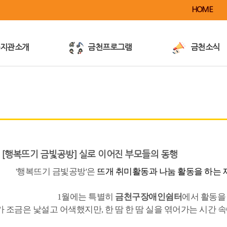
HOME
지관소개
금천프로그램
금천소식
이용안내
공지사항
전
사업안내
활동소식
이달의행사
금천TV
금천전자책
반가운가게
 [행복뜨기 금빛공방] 실로 이어진 부모들의 동행
/대관및대여
언론보도/홍보
'행복뜨기 금빛공방'은
뜨개 취미활동과 나눔 활동을 하는
1월에는 특별히
금천구장애인쉼터
에서 활동을
 조금은 낯설고 어색했지만, 한 땀 한 땀 실을 엮어가는 시간