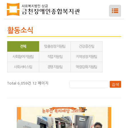
활동소식
전체
맞춤성장지원팀
건강증진팀
하위메뉴
사회참여지원팀
직업지원팀
지역성장지원팀
하위메뉴
사회서비스팀
경영지원팀
역량강화지원팀
하위메뉴
Total 6,059건
12 페이지
하위메뉴
하위메뉴