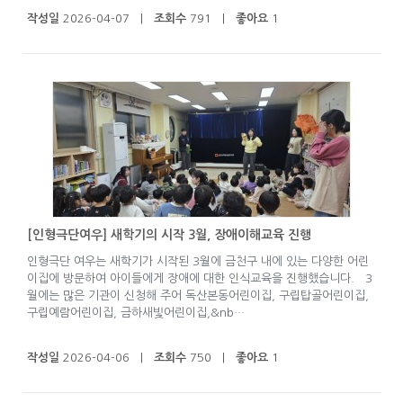
작성일
2026-04-07 |
조회수
791 |
좋아요
1
[인형극단여우] 새학기의 시작 3월, 장애이해교육 진행
인형극단 여우는 새학기가 시작된 3월에 금천구 내에 있는 다양한 어린
이집에 방문하여 아이들에게 장애에 대한 인식교육을 진행했습니다. 3
월에는 많은 기관이 신청해 주어 독산본동어린이집, 구립탑골어린이집,
구립예람어린이집, 금하새빛어린이집,&nb…
작성일
2026-04-06 |
조회수
750 |
좋아요
1