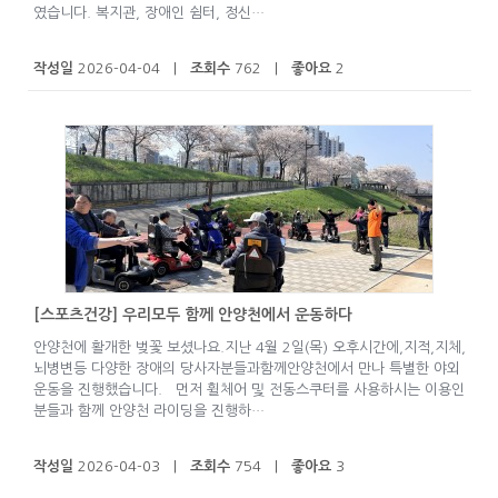
였습니다. 복지관, 장애인 쉼터, 정신…
작성일
2026-04-04 |
조회수
762 |
좋아요
2
[스포츠건강] 우리모두 함께 안양천에서 운동하다
안양천에 활개한 벚꽃 보셨나요.지난 4월 2일(목) 오후시간에,지적,지체,
뇌병변등 다양한 장애의 당사자분들과함께안양천에서 만나 특별한 야외
운동을 진행했습니다. 먼저 휠체어 및 전동스쿠터를 사용하시는 이용인
분들과 함께 안양천 라이딩을 진행하…
작성일
2026-04-03 |
조회수
754 |
좋아요
3