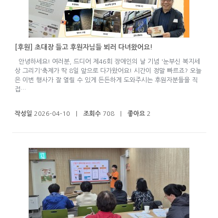
[후원] 초대장 들고 후원자님들 뵈러 다녀왔어요!
안녕하세요! 여러분, 드디어 제46회 장애인의 날 기념 '눈부신 복지세
상 그리기'축제가 딱 8일 앞으로 다가왔어요! 시간이 정말 빠르죠? 오늘
은 이번 행사가 잘 열릴 수 있게 든든하게 도와주시는 후원자분들을 직
접…
작성일
2026-04-10 |
조회수
708 |
좋아요
2