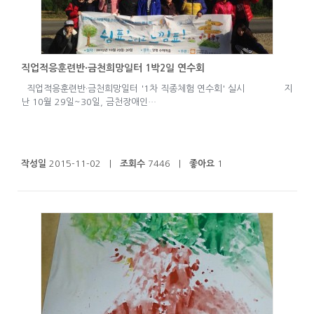
직업적응훈련반·금천희망일터 1박2일 연수회
직업적응훈련반·금천희망일터 '1차 직종체험 연수회' 실시 지
난 10월 29일~30일, 금천장애인…
작성일
2015-11-02 |
조회수
7446 |
좋아요
1