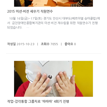
2015 미션·비전 세우기 직원연수
10월 16일(금)~17일(토) 경기도 안산시 대부도(베르아델 승마클럽)에
서 금천장애인종합복지관의 미션·비전 재수립을 위한 직원연수가 진행
되었습니다. …
작성일
2015-10-23 |
조회수
7855 |
좋아요
0
작업-감각통합 그룹치료 '따따따' 4회기 진행