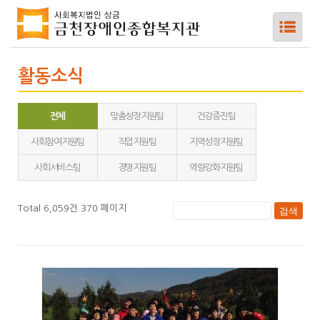
활동소식
전체
맞춤성장지원팀
건강증진팀
하위메뉴
사회참여지원팀
직업지원팀
지역성장지원팀
하위메뉴
사회서비스팀
경영지원팀
역량강화지원팀
하위메뉴
Total 6,059건
370 페이지
하위메뉴
하위메뉴