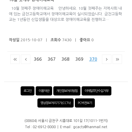
10월 첫째주 장애이해교육 안녕하세요. 10월 첫째주는 지역사회 내
에 있는 금천고등학교에서 장애이해교육이 실시되었습니다. 금천고등학
교는 1년동안 신입생들을 대상으로 장애이해교육을 진행하고…
작성일
2015-10-07 |
조회수
7430 |
좋아요
0
366
367
368
369
370
로그인
이용약관
개인정보처리방침
이메일무단수집거부
영상정보처리기기(CCTV)
PC버전보기
(08604) 서울시 금천구 시흥대로 101길 17(1011-1번지)
Tel : 02-6912-8000 | E-mail : gcacts@hanmail.net