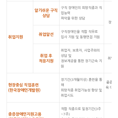
구직 장애인의 희망직종과 직
알기쉬운 구직
업능력
상담
파악을 위한 상담
장애인
구직장애인을 적합 직무로
취업알선
취업지원
입사 지원 및 동행면접 지원
취업자, 보호자, 사업주와의
취업 후
상담 및
취업 
적응지원
정보제공을 통한 장기근속 지
원
장기간(3개월이상) 훈련을 통
중증장애
현장중심 직업훈련
해
육 대상
(한국장애인개발원)
희망직종 취업가능성 향상 및
이
취업시도
적합 직종으로 일정기간(3주
중증장애인지원고용
~7주)
중