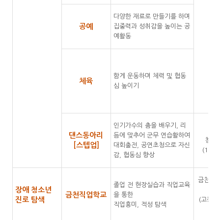
다양한 재료로 만들기를 하며
공예
집중력과 성취감을 높이는 공
예활동
함게 운동하며 체력 및 협동
체육
심 높이기
인기가수의 춤을 배우기, 리
발
댄스동아리
듬에 맞추어 군무 연습활하여
청소
[스텝업]
대회출전, 공연초청으로 자신
(14세
감, 협동심 향상
금천구 
졸업 전 현장실습과 직업교육
장애 청소년
금천직업학교
을 통한
진로 탐색
(고등학
직업흥미, 적성 탐색