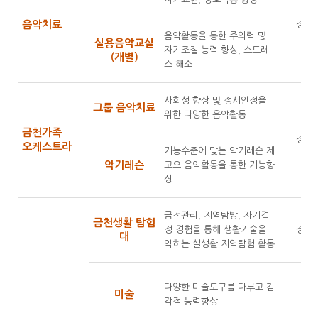
음악치료
장애
음악활동을 통한 주의력 및
실용음악교실
자기조절 능력 향상, 스트레
(개별)
스 해소
사회성 향상 및 정서안정을
그룹 음악치료
위한 다양한 음악활동
금천가족
장애
오케스트라
기능수준에 맞는 악기레슨 제
악기레슨
고으 음악활동을 통한 기능향
상
금전관리, 지역탐방, 자기결
금천생활 탐험
정 경험을 통해 생활기술을
장애
대
익히는 실생활 지역탐험 활동
다양한 미술도구를 다루고 감
미술
각적 능력향상