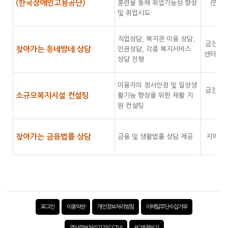
(한국장애인고용공단)
훈련을 통해 취업가능성 향상
(만1
및 취업시도
직업상담, 복지관 이용 상담,
금천구 
찾아가는 동네방네 상담
인권상담, 각종 복지서비스
센터 및
상담 진행
이용자의 정서안정 및 일상생
금천구 
소규모복지시설 컨설팅
활기능 향상을 위한 재활 지
유
원 컨설팅
찾아가는 금융법률 상담
금융 및 생활법률 상담 제공
지역주
로그인
이용약관
개인정보처리방침
이메일무단수집거부
영상정보처리기기(CCTV)
PC버전보기