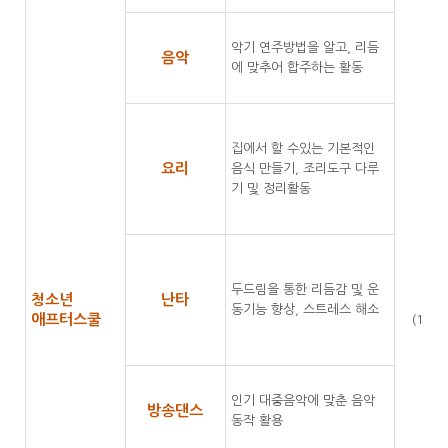
악기 연주방법을 알고, 리듬
음악
에 맞추어 합주하는 활동
집에서 할 수있는 기본적인
요리
음식 만들기, 조리도구 다루
기 및 정리활동
발
두드림을 통한 리듬감 및 운
청소년
난타
청
동기능 향상, 스트레스 해소
애프터스쿨
(14세
인기 대중음악에 맞춘 음악
방송댄스
동작 활용