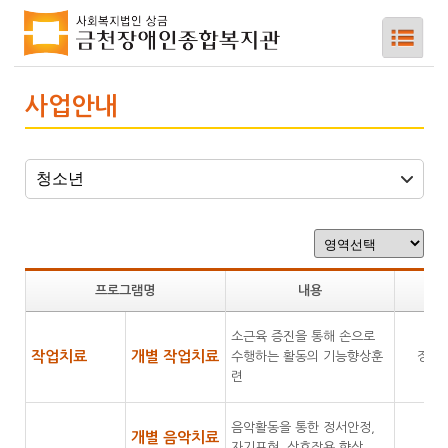
사업안내
하위메뉴
하위메뉴
하위메뉴
프로그램명
내용
하위메뉴
소근육 증진을 통해 손으로
작업치료
개별 작업치료
수행하는 활동의 기능향상훈
장애
하위메뉴
련
음악활동을 통한 정서안정,
개별 음악치료
자기표현, 상호작용 향상