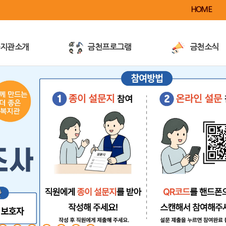
HOME
지관소개
금천프로그램
금천소식
이용안내
공지사항
전
사업안내
활동소식
이달의행사
금천TV
금천전자책
반가운가게
/대관및대여
언론보도/홍보