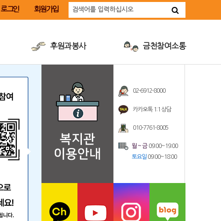
로그인
회원가입
후원과봉사
금천참여소통
후원안내
금천장애인취업지원사업
후원신청
장애인식개선교육
02-6912-8000
자원봉사안내
계약정보공개
카카오톡 1:1 상담
자원봉사신청
인재채용
010-7761-8005
따뜻한후원·봉사소식
월~금
09:00~19:00
토요일
09:00~18:00