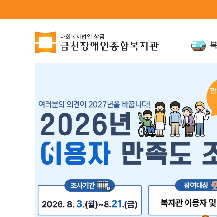
복
인사말
미션과비
연혁
인권경영
조직도
위원회
시설안내
오시는 길