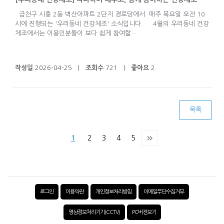
금천구 시흥 2동 벽산아파트 2단지 경로당에서 매주 목요일 오전 10
시에 진행되는 '우리동네 건강체조' 소식입니다. 4월의 우리동네 건강
체조에서는 이용인분들이 보다 쉽게 참여할…
작성일
2026-04-25 |
조회수
721 |
좋아요
2
목록
1
2
3
4
5
로그인
이용약관
개인정보처리방침
이메일무단수집거부
영상정보처리기기(CCTV)
PC버전보기