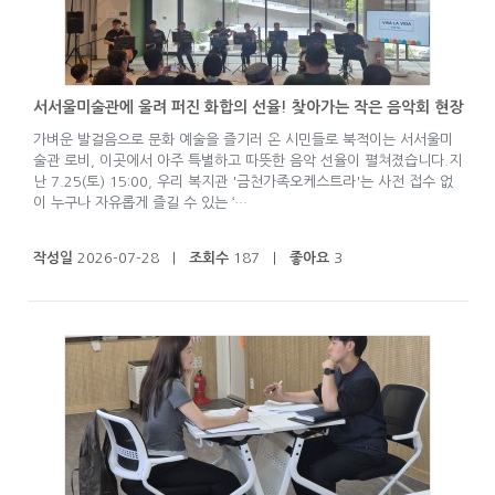
서서울미술관에 울려 퍼진 화합의 선율! 찾아가는 작은 음악회 현장
가벼운 발걸음으로 문화 예술을 즐기러 온 시민들로 북적이는 서서울미
술관 로비, 이곳에서 아주 특별하고 따뜻한 음악 선율이 펼쳐졌습니다.지
난 7.25(토) 15:00, 우리 복지관 '금천가족오케스트라'는 사전 접수 없
이 누구나 자유롭게 즐길 수 있는 ‘…
작성일
2026-07-28 |
조회수
187 |
좋아요
3