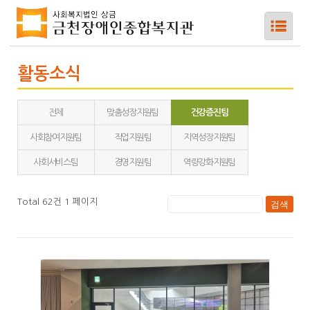
활동소식
전체
맞춤성장지원팀
건강증진팀
하위메뉴
사회참여지원팀
직업지원팀
지역성장지원팀
하위메뉴
사회서비스팀
경영지원팀
역량강화지원팀
하위메뉴
Total 62건
1 페이지
하위메뉴
하위메뉴