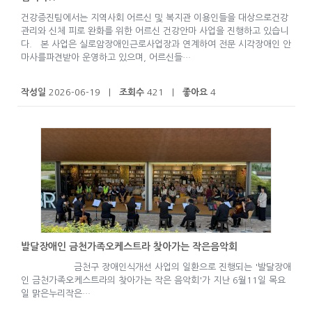
건강증진팀에서는 지역사회 어르신 및 복지관 이용인들을 대상으로건강
관리와 신체 피로 완화를 위한 어르신 건강안마 사업을 진행하고 있습니
다. 본 사업은 실로암장애인근로사업장과 연계하여 전문 시각장애인 안
마사를파견받아 운영하고 있으며, 어르신들…
작성일
2026-06-19 |
조회수
421 |
좋아요
4
발달장애인 금천가족오케스트라 찾아가는 작은음악회
금천구 장애인식개선 사업의 일환으로 진행되는 '발달장애
인 금천가족오케스트라의 찾아가는 작은 음악회'가 지난 6월11일 목요
일 맑은누리작은…